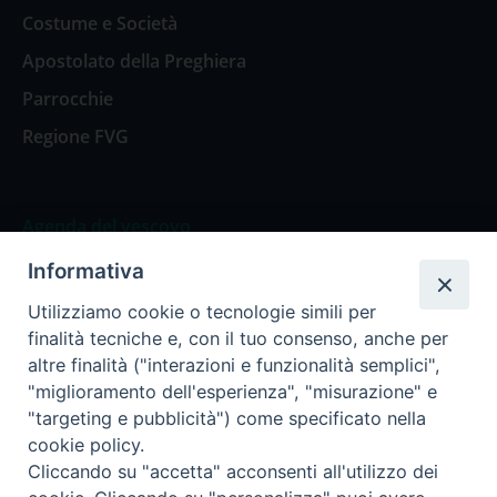
Costume e Società
Apostolato della Preghiera
Parrocchie
Regione FVG
Agenda del vescovo
Informativa
Agenda del vescovo
Utilizziamo cookie o tecnologie simili per
finalità tecniche e, con il tuo consenso, anche per
altre finalità ("interazioni e funzionalità semplici",
"miglioramento dell'esperienza", "misurazione" e
Privacy Policy
Trasparenza
"targeting e pubblicità") come specificato nella
cookie policy.
Termini e Condizioni
Cliccando su "accetta" acconsenti all'utilizzo dei