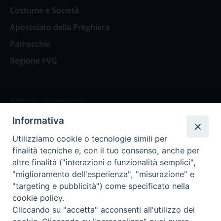
Costume e Società
Apostolato della Preghiera
Parrocchie
Regione FVG
Agenda del vescovo
Informativa
Agenda del vescovo
Utilizziamo cookie o tecnologie simili per
finalità tecniche e, con il tuo consenso, anche per
altre finalità ("interazioni e funzionalità semplici",
"miglioramento dell'esperienza", "misurazione" e
Privacy Policy
Trasparenza
"targeting e pubblicità") come specificato nella
cookie policy.
Termini e Condizioni
Cliccando su "accetta" acconsenti all'utilizzo dei