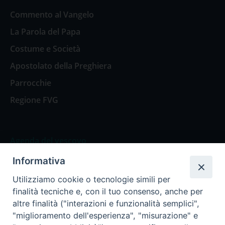
Commento al Vangelo
La Parola del Papa
Costume e Società
Apostolato della Preghiera
Parrocchie
Regione FVG
Agenda del vescovo
Informativa
Agenda del vescovo
Utilizziamo cookie o tecnologie simili per
finalità tecniche e, con il tuo consenso, anche per
altre finalità ("interazioni e funzionalità semplici",
"miglioramento dell'esperienza", "misurazione" e
Privacy Policy
Trasparenza