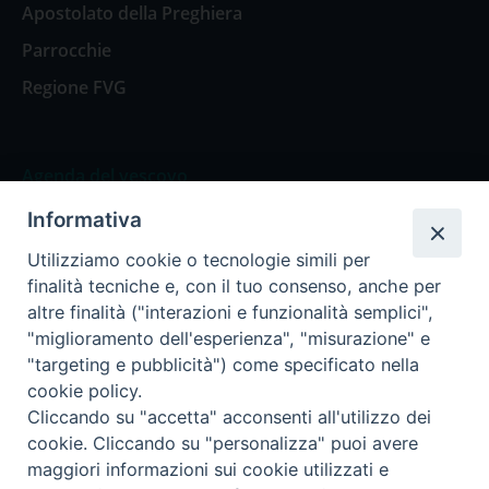
Apostolato della Preghiera
Parrocchie
Regione FVG
Agenda del vescovo
Informativa
Agenda del vescovo
Utilizziamo cookie o tecnologie simili per
finalità tecniche e, con il tuo consenso, anche per
altre finalità ("interazioni e funzionalità semplici",
"miglioramento dell'esperienza", "misurazione" e
Privacy Policy
Trasparenza
"targeting e pubblicità") come specificato nella
cookie policy.
Termini e Condizioni
Cliccando su "accetta" acconsenti all'utilizzo dei
cookie. Cliccando su "personalizza" puoi avere
maggiori informazioni sui cookie utilizzati e
Informativa per il trattamento dei dati personali