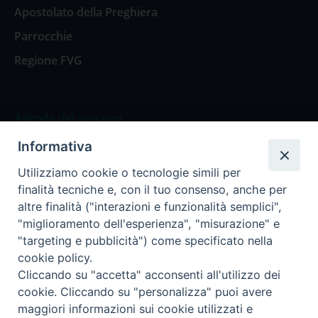
Apostolato della Preghiera
Parrocchie
Regione FVG
Agenda del vescovo
Informativa
Agenda del vescovo
Utilizziamo cookie o tecnologie simili per
finalità tecniche e, con il tuo consenso, anche per
altre finalità ("interazioni e funzionalità semplici",
"miglioramento dell'esperienza", "misurazione" e
Privacy Policy
Trasparenza
"targeting e pubblicità") come specificato nella
cookie policy.
Termini e Condizioni
Cliccando su "accetta" acconsenti all'utilizzo dei
cookie. Cliccando su "personalizza" puoi avere
maggiori informazioni sui cookie utilizzati e