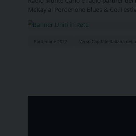
Radio Monte Carlo è radio partner del l
McKay al Pordenone Blues & Co. Festiv
Pordenone 2027
Verso Capitale Italiana dell