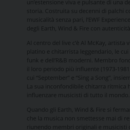
un’estensione viva e pulsante di una de
storia. Costruita su decenni di palchi c
musicalità senza pari, l’EWF Experience 
degli Earth, Wind & Fire con autenticit
Al centro del live c’è Al McKay, artist
platino e chitarrista leggendario, le c
funk e dell’R&B moderni. Membro fond
il loro periodo più influente (1973-198
cui “September” e “Sing a Song”, insie
La sua inconfondibile chitarra ritmica
influenzare musicisti di tutto il mondo.
Quando gli Earth, Wind & Fire si fermar
che la musica non smettesse mai di res
riunendo membri originali e musicisti d