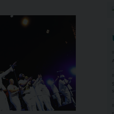
0
A
0
0