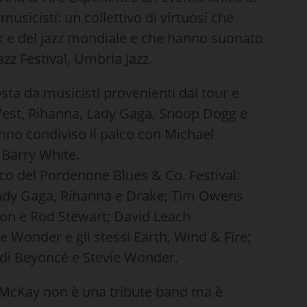
musicisti: un collettivo di virtuosi che
unk e del jazz mondiale e che hanno suonato
zz Festival, Umbria Jazz.
osta da musicisti provenienti dai tour e
 West, Rihanna, Lady Gaga, Snoop Dogg e
nno condiviso il palco con Michael
 Barry White.
alco del Pordenone Blues & Co. Festival:
ady Gaga, Rihanna e Drake; Tim Owens
kson e Rod Stewart; David Leach
e Wonder e gli stessi Earth, Wind & Fire;
 di Beyoncé e Stevie Wonder.
l McKay non è una tribute band ma è