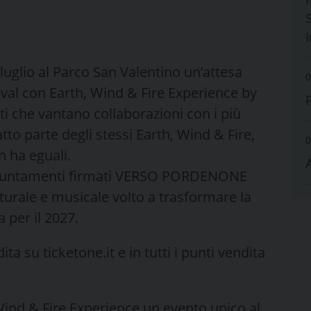
S
 luglio al Parco San Valentino un’attesa
0
val con Earth, Wind & Fire Experience by
sti che vantano collaborazioni con i più
to parte degli stessi Earth, Wind & Fire,
0
 ha eguali.
i appuntamenti firmati VERSO PORDENONE
urale e musicale volto a trasformare la
a per il 2027.
ita su ticketone.it e in tutti i punti vendita
 Wind & Fire Experience un evento unico al