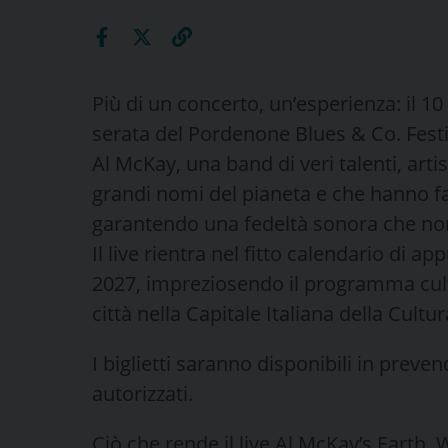
Più di un concerto, un’esperienza: il 10
serata del Pordenone Blues & Co. Festi
Al McKay, una band di veri talenti, arti
grandi nomi del pianeta e che hanno fat
garantendo una fedeltà sonora che non
Il live rientra nel fitto calendario d
2027, impreziosendo il programma cult
città nella Capitale Italiana della Cultur
I biglietti saranno disponibili in prevend
autorizzati.
Ciò che rende il live Al McKay’s Earth,