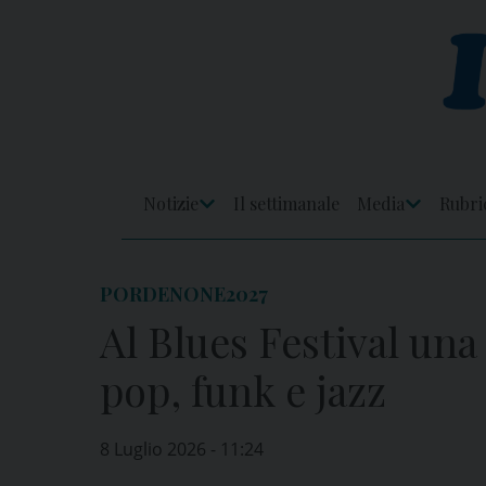
Skip
to
content
Notizie
Il settimanale
Media
Rubri
Apri
Apri
Menu
Menu
PORDENONE2027
Al Blues Festival una
pop, funk e jazz
8 Luglio 2026 - 11:24