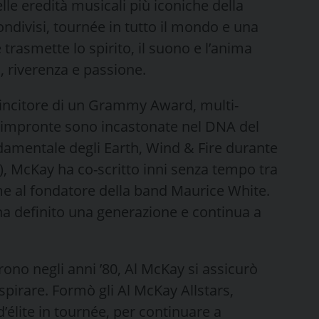
lle eredità musicali più iconiche della
ondivisi, tournée in tutto il mondo e una
trasmette lo spirito, il suono e l’anima
à, riverenza e passione.
a vincitore di un Grammy Award, multi-
ui impronte sono incastonate nel DNA del
amentale degli Earth, Wind & Fire durante
1), McKay ha co-scritto inni senza tempo tra
me al fondatore della band Maurice White.
 ha definito una generazione e continua a
ono negli anni ’80, Al McKay si assicurò
pirare. Formò gli Al McKay Allstars,
’élite in tournée, per continuare a