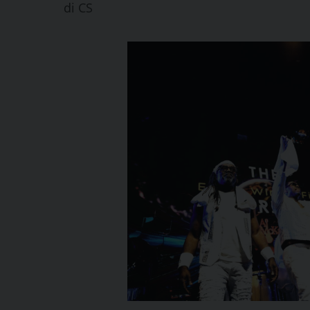
di
CS