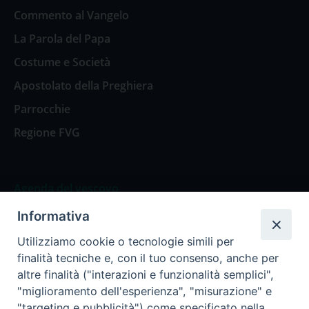
Commento al Vangelo
La Parola del Papa
Costume e Società
Apostolato della Preghiera
Parrocchie
Regione FVG
Agenda del vescovo
Informativa
Agenda del vescovo
Utilizziamo cookie o tecnologie simili per
finalità tecniche e, con il tuo consenso, anche per
altre finalità ("interazioni e funzionalità semplici",
"miglioramento dell'esperienza", "misurazione" e
Privacy Policy
Trasparenza
"targeting e pubblicità") come specificato nella