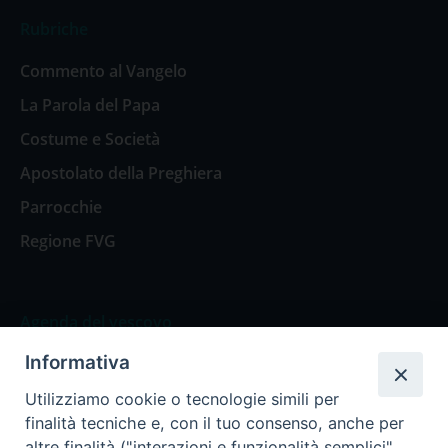
Rubriche
Commento al Vangelo
La Parola del Papa
Costume e Società
Apostolato della Preghiera
Parrocchie
Regione FVG
Agenda del vescovo
Informativa
Agenda del vescovo
Utilizziamo cookie o tecnologie simili per
finalità tecniche e, con il tuo consenso, anche per
altre finalità ("interazioni e funzionalità semplici",