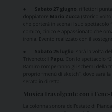
●
Sabato 27 giugno
, riflettori punt
doppiatore
Mario Zucca
(storico volto
che porterà in scena il suo spettacolo
comico, cinico e appassionato che oma
ironia. Evento realizzato con il soste
●
Sabato 25 luglio
, sarà la volta 
Triveneto:
I Papu
. Con lo spettacolo
“3
Ramiro romperanno gli schemi della tr
proprio “menù di sketch”, dove sarà la 
serata in diretta.
Musica travolgente con i Fene-
La colonna sonora dell’estate di Piancav