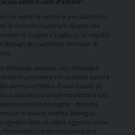
colo sotto il cielo d’estate”
.
 che mette al centro le peculiarità del
piti di richiamo nazionale. Quello che
lendario di Giugno e Luglio, a cui seguirà
 dettagli del cartellone del mese di
rese.
e dell’estate avianese. Con Ortoteatro
 anche in primavera e in autunno turisti e
lo diversa nell’ottica di una località da
o e dato vita ad un’offerta adatta a tutti:
gli appassionati di montagna –
dichiara
el Comune di Aviano Andrea Menegoz
–
ta significa dare un valore aggiunto unico
 Piancavallo una destinazione estiva