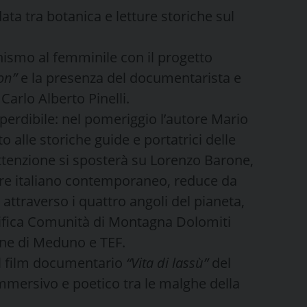
ata tra botanica e letture storiche sul
pinismo al femminile con il progetto
ion”
e la presenza del documentarista e
arlo Alberto Pinelli.
perdibile: nel pomeriggio l’autore Mario
o alle storiche guide e portatrici delle
attenzione si sposterà su Lorenzo Barone,
ore italiano contemporaneo, reduce da
ttraverso i quattro angoli del pianeta,
ifica Comunità di Montagna Dolomiti
une di Meduno e TEF.
el film documentario
“Vita di lassù”
del
immersivo e poetico tra le malghe della