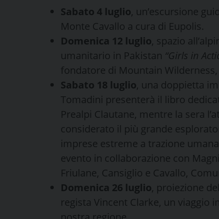
Sabato 4 luglio
, un’escursione guid
Monte Cavallo a cura di Eupolis.
Domenica 12 luglio
, spazio all’al
umanitario in Pakistan
“Girls in Act
fondatore di Mountain Wilderness, C
Sabato 18 luglio
, una doppietta im
Tomadini presenterà il libro dedicat
Prealpi Clautane, mentre la sera l’
considerato il più grande esplorat
imprese estreme a trazione umana a
evento in collaborazione con Magn
Friulane, Cansiglio e Cavallo, Com
Domenica 26 luglio
, proiezione d
regista Vincent Clarke, un viaggio 
nostra regione.