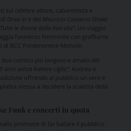
ati sul celebre attore, cabarettista e
 di
Drive In
e del
Maurizio Costanzo Show
)
“Tutte le donne della mia vita”
. Un viaggio
ggia l’universo femminile con graffiante
gno di BCC Pordenonese Monsile.
del duo comico più longevo e amato del
5 anni senza battere ciglio”
, Andrea e
adizione offrendo al pubblico un vero e
platea stessa a decidere la scaletta della
Ke Funk e concerti in quota
allo promette di far ballare il pubblico.