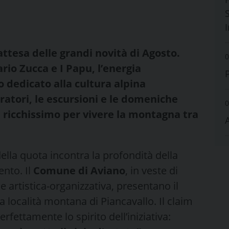
S
attesa delle grandi novità di Agosto.
0
io Zucca e I Papu, l’energia
 dedicato alla cultura alpina
oratori, le escursioni e le domeniche
0
e ricchissimo per vivere la montagna tra
della quota incontra la profondità della
ento. Il
Comune di Aviano
, in veste di
ne artistica-organizzativa, presentano il
a località montana di Piancavallo. Il claim
fettamente lo spirito dell’iniziativa: