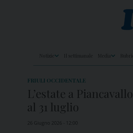
Skip
to
content
Notizie
Il settimanale
Media
Rubri
Apri
Apri
Menu
Menu
FRIULI OCCIDENTALE
L’estate a Piancavallo
al 31 luglio
26 Giugno 2026 - 12:00