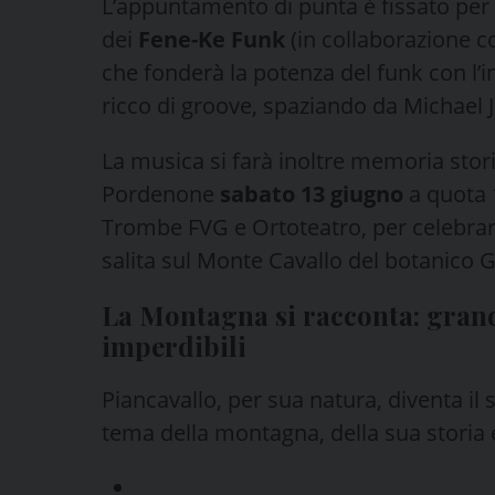
L’appuntamento di punta è fissato per
dei
Fene-Ke Funk
(in collaborazione co
che fonderà la potenza del funk con l’i
ricco di groove, spaziando da Michael 
La musica si farà inoltre memoria stori
Pordenone
sabato 13 giugno
a quota 
Trombe FVG e Ortoteatro, per celebrare
salita sul Monte Cavallo del botanico G
La Montagna si racconta: grandi
imperdibili
Piancavallo, per sua natura, diventa il se
tema della montagna, della sua storia e