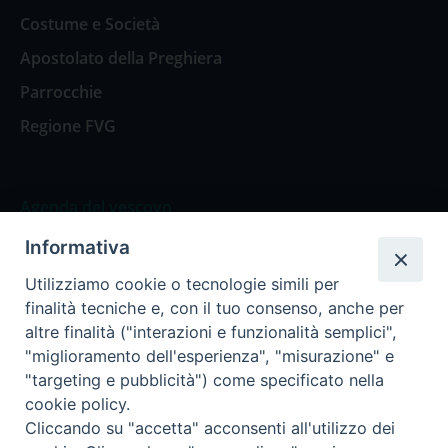
Costume e Società
Apostolato della Preghiera
Parrocchie
Regione FVG
Agenda del vescovo
Informativa
Agenda del vescovo
Utilizziamo cookie o tecnologie simili per
finalità tecniche e, con il tuo consenso, anche per
altre finalità ("interazioni e funzionalità semplici",
"miglioramento dell'esperienza", "misurazione" e
Privacy Policy
Trasparenza
"targeting e pubblicità") come specificato nella
cookie policy.
Termini e Condizioni
Cliccando su "accetta" acconsenti all'utilizzo dei