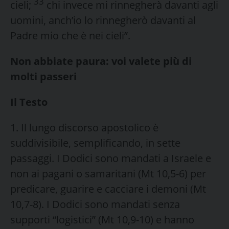
33
cieli;
chi invece mi rinnegherà davanti agli
uomini, anch’io lo rinnegherò davanti al
Padre mio che è nei cieli”.
Non abbiate paura: voi valete più di
molti passeri
Il Testo
1. Il lungo discorso apostolico è
suddivisibile, semplificando, in sette
passaggi. I Dodici sono mandati a Israele e
non ai pagani o samaritani (Mt 10,5-6) per
predicare, guarire e cacciare i demoni (Mt
10,7-8). I Dodici sono mandati senza
supporti “logistici” (Mt 10,9-10) e hanno