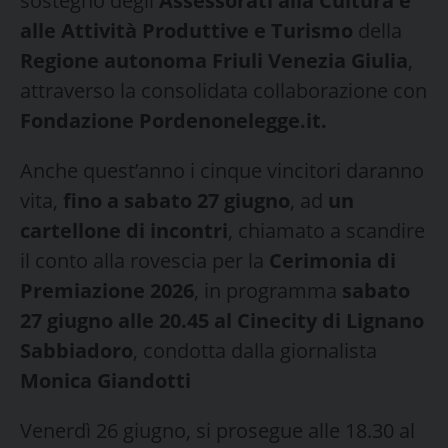
sostegno degli
Assessorati alla Cultura e
alle Attività Produttive e Turismo
della
Regione autonoma Friuli Venezia Giulia
,
attraverso la consolidata collaborazione con
Fondazione Pordenonelegge.it.
Anche quest’anno i cinque vincitori daranno
vita,
fino a sabato 27 giugno
, ad
un
cartellone di incontri
, chiamato a scandire
il conto alla rovescia per la
Cerimonia di
Premiazione 2026
, in programma
sabato
27 giugno alle 20.45 al Cinecity di Lignano
Sabbiadoro
, condotta dalla giornalista
Monica Giandotti
Venerdì 26 giugno, si prosegue alle 18.30 al