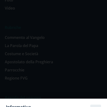
Video
Rubriche
Commento al Vangelo
La Parola del Papa
Costume e Società
Apostolato della Preghiera
Parrocchie
Regione FVG
Agenda del vescovo