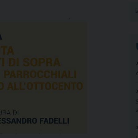
0
A
0
0