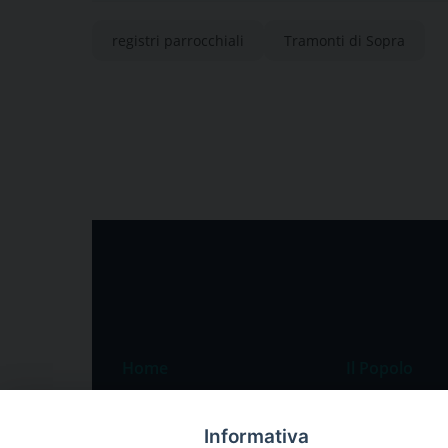
registri parrocchiali
Tramonti di Sopra
Home
Il Popolo
Speciali
Il settimanale
Informativa
Pordenone
Chi siamo