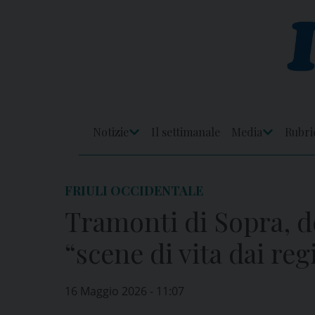
Skip
to
content
Notizie
Il settimanale
Media
Rubri
Apri
Apri
Menu
Menu
FRIULI OCCIDENTALE
Tramonti di Sopra, 
“scene di vita dai reg
16 Maggio 2026 - 11:07