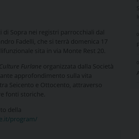
S
di Sopra nei registri parrocchiali dal
0
andro Fadelli, che si terrà domenica 17
lifunzionale sita in via Monte Rest 20.
0
Culture Furlane
organizzata dalla Società
ssante approfondimento sulla vita
tra Seicento e Ottocento, attraverso
tre fonti storiche.
to della
.it/program/