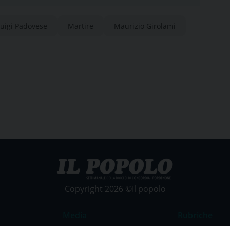
Luigi Padovese
Martire
Maurizio Girolami
Copyright 2026 ©Il popolo
Media
Rubriche