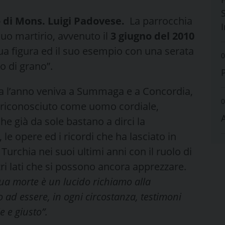
S
 di Mons. Luigi Padovese.
La parrocchia
uo martirio, avvenuto il
3 giugno del 2010
sua figura ed il suo esempio con una serata
0
o di grano”.
a l’anno veniva a Summaga e a Concordia,
0
o riconosciuto come uomo cordiale,
he già da sole bastano a dirci la
, le opere ed i ricordi che ha lasciato in
urchia nei suoi ultimi anni con il ruolo di
ri lati che si possono ancora apprezzare.
ua morte è un lucido richiamo alla
o ad essere, in ogni circostanza, testimoni
e e giusto”.