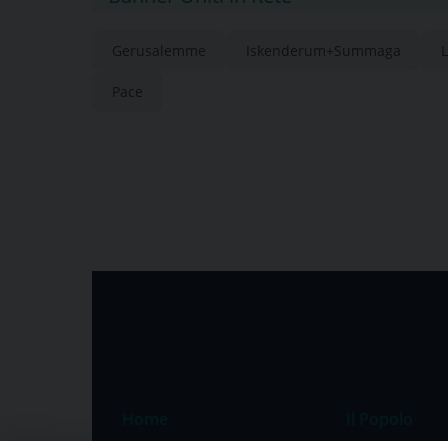
Gerusalemme
Iskenderum+Summaga
Pace
Home
Il Popolo