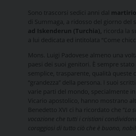
Sono trascorsi sedici anni dal
martirio
di Summaga, a ridosso del giorno del s
ad Iskenderun (Turchia),
ricorda la 
a lui dedicata ed intitolata “Come chicc
Mons. Luigi Padovese almeno una volt
paesi dei suoi genitori. È sempre stat
semplice, trasparente, qualità queste c
“grandezza” della persona. I suoi scritti
varie parti del mondo, specialmente in T
Vicario apostolico, hanno mostrano alt
Benedetto XVI ci ha ricordato che “
La s
vocazione che tutti i cristiani condividon
coraggiosi di tutto ciò che è buono, nobil