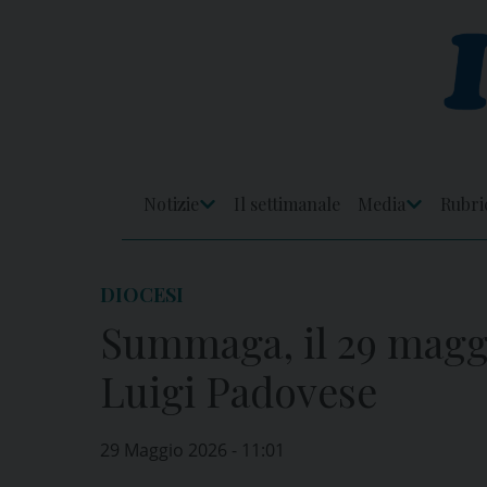
Skip
to
content
Notizie
Il settimanale
Media
Rubri
Apri
Apri
Menu
Menu
DIOCESI
Summaga, il 29 maggi
Luigi Padovese
29 Maggio 2026 - 11:01