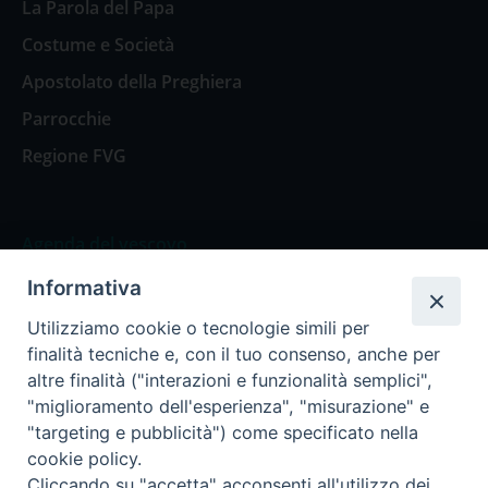
La Parola del Papa
Costume e Società
Apostolato della Preghiera
Parrocchie
Regione FVG
Agenda del vescovo
Informativa
Agenda del vescovo
Utilizziamo cookie o tecnologie simili per
finalità tecniche e, con il tuo consenso, anche per
altre finalità ("interazioni e funzionalità semplici",
"miglioramento dell'esperienza", "misurazione" e
Privacy Policy
Trasparenza
"targeting e pubblicità") come specificato nella
cookie policy.
Termini e Condizioni
Cliccando su "accetta" acconsenti all'utilizzo dei