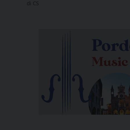
di
CS