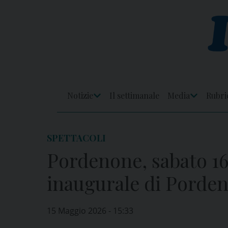
Skip
to
content
Notizie
Il settimanale
Media
Rubri
Apri
Apri
Menu
Menu
SPETTACOLI
Pordenone, sabato 1
inaugurale di Porden
15 Maggio 2026 - 15:33