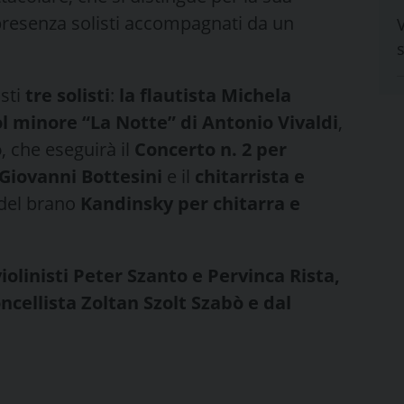
 presenza solisti accompagnati da un
V
s
isti
tre solisti
:
la flautista Michela
ol minore “La Notte” di Antonio Vivaldi
,
o
, che eseguirà il
Concerto n. 2 per
 Giovanni Bottesini
e il
chitarrista e
 del brano
Kandinsky per chitarra e
iolinisti Peter Szanto e Pervinca Rista,
oncellista Zoltan Szolt Szabò e dal