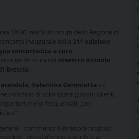
0
e 20.30, nell’auditorium della Regione di
 concerto inaugurale della
31^ edizione
gna concertistica a cura
irezione artistica del
maestro Antonio
0
di Brescia
.
Farandola, Valentina Gerometta
– è
ne non solo di valorizzare giovani talenti,
0
 repertori meno frequentati, con
stico”.
 genere – commenta il direttore artistico
acolare, che si distingue per la sua
0