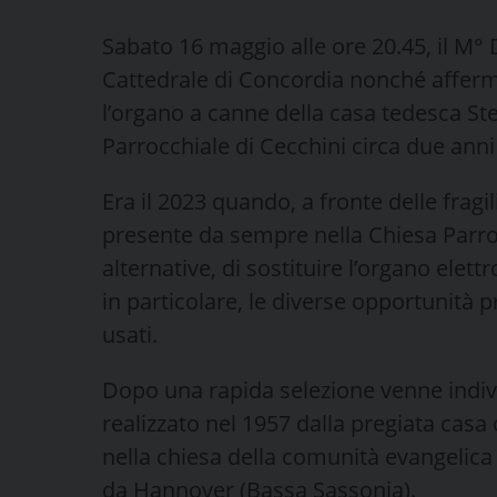
Sabato 16 maggio alle ore 20.45, il M° D
Cattedrale di Concordia nonché afferm
l’organo a canne della casa tedesca St
Parrocchiale di Cecchini circa due ann
Era il 2023 quando, a fronte delle fragi
presente da sempre nella Chiesa Parrocc
alternative, di sostituire l’organo ele
in particolare, le diverse opportunità 
usati.
Dopo una rapida selezione venne indi
realizzato nel 1957 dalla pregiata cas
nella chiesa della comunità evangelica 
da Hannover (Bassa Sassonia).