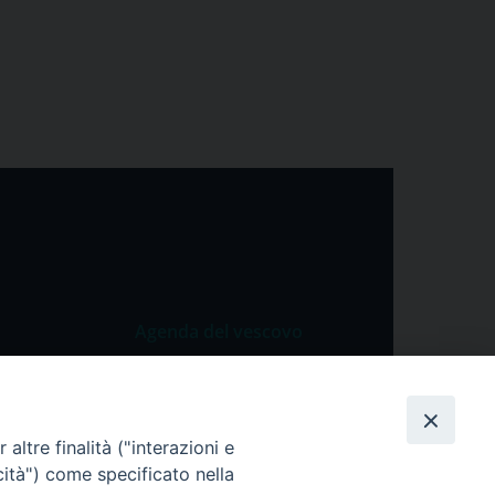
Agenda del vescovo
 Vangelo
Agenda del vescovo
 Papa
altre finalità ("interazioni e
cietà
cità") come specificato nella
lla Preghiera