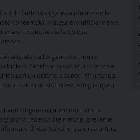
S
aniele Toffolo, organista titolare della
ato concertista, inaugurerà ufficialmente
einmann acquisito dalla Chiesa
0
i orsono.
lità palesate dall’organo elettronico
0
hiale di Cecchini, si valutò, tra le varie
ttronico con un organo a canne, sfruttando,
presenti sul mercato tedesco degli organi
viduato l’organo a canne meccanico
a organaria tedesca Steinmann, presente
riformata di Bad Salzuflen, a circa un’ora