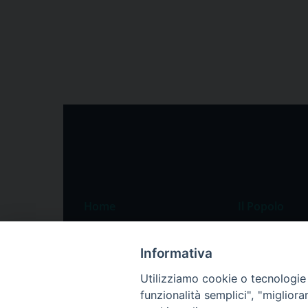
Home
Il Popolo
Speciali
Il settimanale
Informativa
Pordenone
Chi siamo
Utilizziamo cookie o tecnologie s
Portogruaro
La redazione
funzionalità semplici", "miglior
Friuli Occidentale
Pubblicità