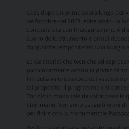
Così, dopo un primo sopralluogo per vi
nell’ottobre del 2023, ebbe avvio un l
conclude ora con l’inaugurazione. A disp
suono dello strumento è ormai riconosci
da qualche tempo vivono una liturgia
Le caratteristiche tecniche ed espress
particolarmente adatto
in primis
all’am
fini della valorizzazione del vastissimo
tal proposito, il programma del concer
Toffolo in modo tale da valorizzare le 
Steinmann. Verranno eseguiti brani di 
per finire con la monumentale Passacag
Per l’occasione sarà presente una del