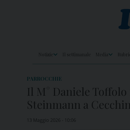
Skip
to
content
Notizie
Il settimanale
Media
Rubri
Apri
Apri
Menu
Menu
PARROCCHIE
Il M° Daniele Toffolo
Steinmann a Cecchin
13 Maggio 2026 - 10:06