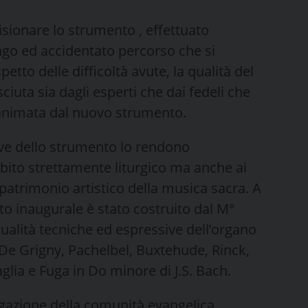
sionare lo strumento , effettuato
ungo ed accidentato percorso che si
etto delle difficoltà avute, la qualità del
uta sia dagli esperti che dai fedeli che
 animata dal nuovo strumento.
ive dello strumento lo rendono
bito strettamente liturgico ma anche ai
 patrimonio artistico della musica sacra. A
to inaugurale è stato costruito dal M°
qualità tecniche ed espressive dell’organo
De Grigny, Pachelbel, Buxtehude, Rinck,
lia e Fuga in Do minore di J.S. Bach.
egazione della comunità evangelica