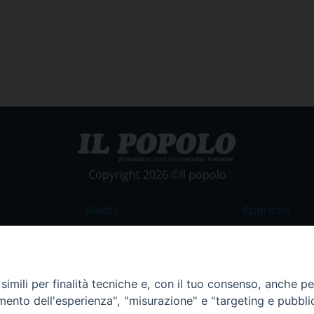
Copyright 2026 ©Il popolo
Media
Rubriche
Foto
Commento al
Video
La Parola del
imili per finalità tecniche e, con il tuo consenso, anche per 
Costume e So
amento dell'esperienza", "misurazione" e "targeting e pubbli
Apostolato de