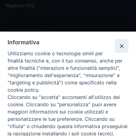
Regione FVG
Agenda del vescovo
Informativa
Agenda del vescovo
Utilizziamo cookie o tecnologie simili per
finalità tecniche e, con il tuo consenso, anche per
altre finalità ("interazioni e funzionalità semplici",
"miglioramento dell'esperienza", "misurazione" e
Privacy Policy
Trasparenza
"targeting e pubblicità") come specificato nella
cookie policy.
Termini e Condizioni
Cliccando su "accetta" acconsenti all'utilizzo dei
cookie. Cliccando su "personalizza" puoi avere
maggiori informazioni sui cookie utilizzati e
Informativa per il trattamento dei dati personali
personalizzare le tue preferenze. Cliccando su
"rifiuta" o chiudendo questa informativa proseguirai
la navigazione installando i soli cookie tecnici.
Cookie Policy