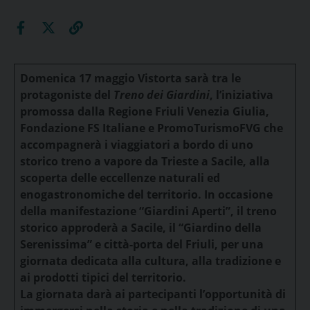
Domenica 17 maggio
Vistorta
sarà tra le
protagoniste del
Treno dei Giardini
, l’iniziativa
promossa dalla Regione Friuli Venezia Giulia,
Fondazione FS Italiane e PromoTurismoFVG che
accompagnerà i viaggiatori a bordo di uno
storico treno a vapore da Trieste a Sacile
, alla
scoperta delle eccellenze naturali ed
enogastronomiche del territorio. In occasione
della manifestazione “Giardini Aperti”, il treno
storico approderà a Sacile, il “Giardino della
Serenissima” e città-porta del Friuli, per una
giornata dedicata alla cultura, alla tradizione e
ai prodotti tipici del territorio.
La giornata darà ai partecipanti l’opportunità di