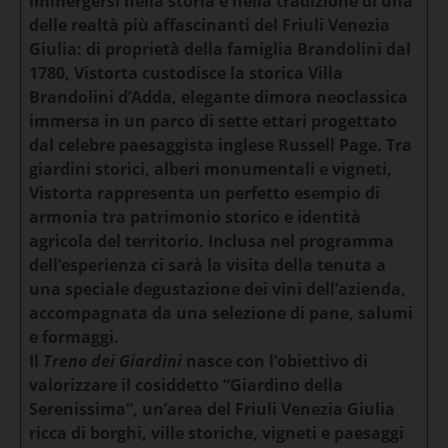
immergersi nella storia e nella tradizione di una
delle realtà più affascinanti del Friuli Venezia
Giulia: di proprietà della famiglia Brandolini dal
1780, Vistorta custodisce la storica Villa
Brandolini d’Adda, elegante dimora neoclassica
immersa in un parco di sette ettari progettato
dal celebre paesaggista inglese Russell Page. Tra
giardini storici, alberi monumentali e vigneti,
Vistorta rappresenta un perfetto esempio di
armonia tra patrimonio storico e identità
agricola del territorio. Inclusa nel programma
dell’esperienza ci sarà la
visita della tenuta
a
una speciale
degustazione dei vini dell’azienda
,
accompagnata da una selezione di pane, salumi
e formaggi.
Il
Treno dei Giardini
nasce con l’obiettivo di
valorizzare il cosiddetto “Giardino della
Serenissima”, un’area del Friuli Venezia Giulia
ricca di borghi, ville storiche, vigneti e paesaggi