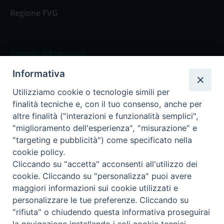
Regione FVG
Agenda del vescovo
Informativa
Agenda del vescovo
Utilizziamo cookie o tecnologie simili per
finalità tecniche e, con il tuo consenso, anche per
altre finalità ("interazioni e funzionalità semplici",
"miglioramento dell'esperienza", "misurazione" e
Privacy Policy
Trasparenza
"targeting e pubblicità") come specificato nella
cookie policy.
Termini e Condizioni
Cliccando su "accetta" acconsenti all'utilizzo dei
cookie. Cliccando su "personalizza" puoi avere
maggiori informazioni sui cookie utilizzati e
Informativa per il trattamento dei dati personali
personalizzare le tue preferenze. Cliccando su
"rifiuta" o chiudendo questa informativa proseguirai