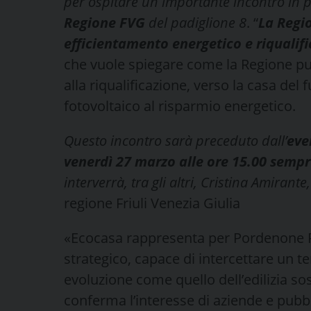
per ospitare un importante incontro in
Regione FVG
del padiglione 8
. “
L
a Regio
efficientamento energetico e riqualif
che vuole spiegare come la Regione può
alla riqualificazione, verso la casa del
fotovoltaico al risparmio energetico.
Questo incontro sarà preceduto dall’
eve
venerdì 27 marzo alle ore 15.00 semp
interverrà, tra gli altri, Cristina Amirante
regione Friuli Venezia Giulia
«Ecocasa rappresenta per Pordenone 
strategico, capace di intercettare un 
evoluzione come quello dell’edilizia sos
conferma l’interesse di aziende e pubbl