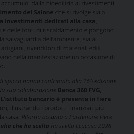
accumulo, dalla bioedilizia ai rivestimenti
erimento del Salone
che si rivolge sia a
ma
investimenti dedicati alla casa,
ti e delle fonti di riscaldamento e pongono
la salvaguardia dell’ambiente, sia ai
 artigiani, rivenditori di materiali edili,
trovano nella manifestazione un occasione di
o.
i spicco hanno contribuito alla 16^ edizione
la sua collaborazione
Banca 360 FVG,
’istituto bancario è presente in fiera
ri, illustrando i prodotti finanziari più
lla casa
. Ritorna accanto a Pordenone Fiere
ulia che ha scelto
ha scelto Ecocasa 2026