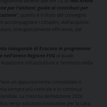
 programma venerdì alle ore 15.30
nell’Arena
ne per l’abitare: guida ai contributi per
icazione
”, questo è il titolo del convegno
 accompagnare i cittadini, dall’acquisto
 futuro, energeticamente efficiente, dal
nto inaugurale di Ecocasa in programma
re nell’arena Regione FVG
al quale
,
Assessore Infrastrutture e Territorio della
Fiere un appuntamento consolidato e
tema sempre più centrale e in continua
tenibile. La crescita dell’edizione 2026
ico verso soluzioni innovative per la casa,