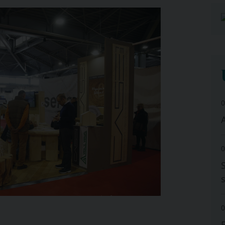
0
A
0
0