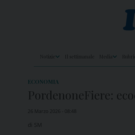
Skip
to
content
Notizie
Il settimanale
Media
Rubri
Apri
Apri
Menu
Menu
ECONOMIA
PordenoneFiere: ecoc
26 Marzo 2026 - 08:48
di
SM