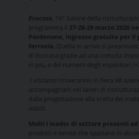
Ecocasa
, 16° Salone della ristrutturaz
programma il
27-28-29 marzo 2026 nei 
Pordenone, ingresso gratuito per il p
ferrovia.
Quella in arrivo si preannun
di Ecocasa grazie ad una crescita impor
in più, e del numero degli espositori (+
I visitatori troveranno in fiera 98 azie
accompagnarli nei lavori di ristruttura
dalla progettazione alla scelta dei mater
adatti.
Molti i leader di settore presenti a
prodotti e servizi che spaziano in alcuni 