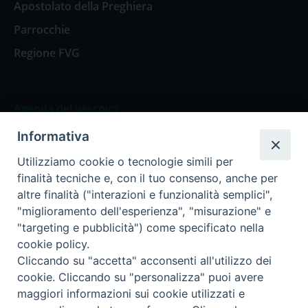
Apostolato della Preghiera
Parrocchie
Regione FVG
Agenda del vescovo
Informativa
Agenda del vescovo
Utilizziamo cookie o tecnologie simili per
finalità tecniche e, con il tuo consenso, anche per
altre finalità ("interazioni e funzionalità semplici",
"miglioramento dell'esperienza", "misurazione" e
Privacy Policy
Trasparenza
"targeting e pubblicità") come specificato nella
cookie policy.
Termini e Condizioni
Cliccando su "accetta" acconsenti all'utilizzo dei
cookie. Cliccando su "personalizza" puoi avere
maggiori informazioni sui cookie utilizzati e
Informativa per il trattamento dei dati personali