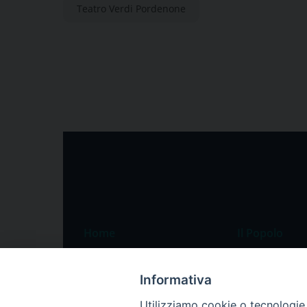
Teatro Verdi Pordenone
Home
Il Popolo
Speciali
Il settimanale
Informativa
Pordenone
Chi siamo
Utilizziamo cookie o tecnologie s