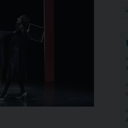
0
A
0
0