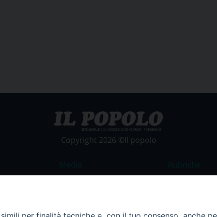
Copyright 2026 ©Il popolo
Media
Rubriche
Foto
Commento al
Video
La Parola del
imili per finalità tecniche e, con il tuo consenso, anche per 