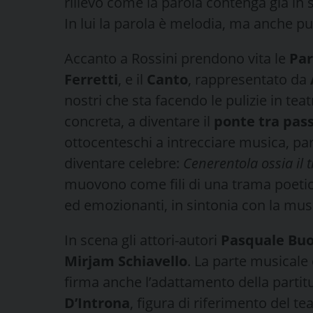
rilievo come la parola contenga già in s
In lui la parola è melodia, ma anche p
Accanto a Rossini prendono vita le
Par
Ferretti
, e il
Canto
, rappresentato da
nostri che sta facendo le pulizie in tea
concreta, a diventare il
ponte tra pas
ottocenteschi a intrecciare musica, par
diventare celebre:
Cenerentola ossia il 
muovono come fili di una trama poetica
ed emozionanti, in sintonia con la mu
In scena gli attori-autori
Pasquale Bu
Mirjam Schiavello
. La parte musicale 
firma anche l’adattamento della partitu
D’Introna
, figura di riferimento del t