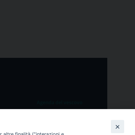
Agenda del vescovo
 Vangelo
Agenda del vescovo
 Papa
altre finalità ("interazioni e