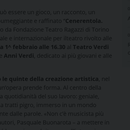
0
uò essere un gioco, un racconto, un
pumeggiante e raffinato “
Cenerentola.
to da Fondazione Teatro Ragazzi di Torino
0
e e internazionale per ilteatro rivolto alle
 1^ febbraio alle 16.30
al
Teatro Verdi
ne
Anni Verdi
, dedicato ai più giovani e alle
 le quinte della creazione artistica
, nel
un’opera prende forma. Al centro della
la quotidianità del suo lavoro: geniale,
, a tratti pigro, immerso in un mondo
e dalle parole. «Non c’è musicista più
 autori, Pasquale Buonarota – a mettere in