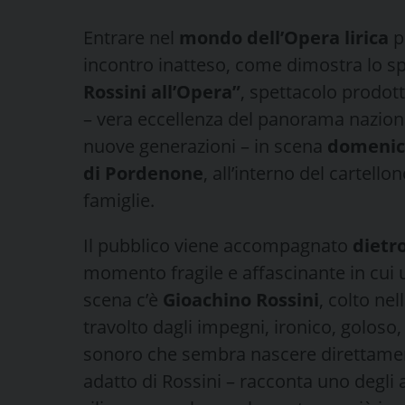
Entrare nel
mondo dell’Opera lirica
p
incontro inatteso, come dimostra lo s
Rossini all’Opera”
, spettacolo prodot
– vera eccellenza del panorama nazional
nuove generazioni – in scena
domenica
di Pordenone
, all’interno del cartello
famiglie.
Il pubblico viene accompagnato
dietro
momento fragile e affascinante in cui 
scena c’è
Gioachino Rossini
, colto nel
travolto dagli impegni, ironico, goloso
sonoro che sembra nascere direttament
adatto di Rossini – racconta uno degli