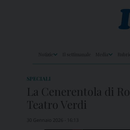
Skip
to
content
Notizie
Il settimanale
Media
Rubri
Apri
Apri
Menu
Menu
SPECIALI
La Cenerentola di Ros
Teatro Verdi
30 Gennaio 2026 - 16:13