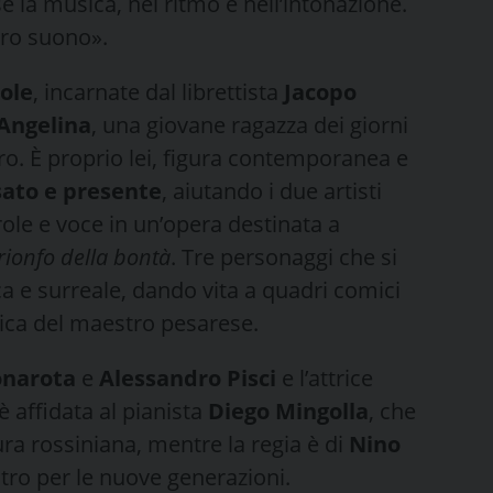
é la musica, nel ritmo e nell’intonazione.
uro suono».
ole
, incarnate dal librettista
Jacopo
Angelina
, una giovane ragazza dei giorni
tro. È proprio lei, figura contemporanea e
sato e presente
, aiutando i due artisti
ole e voce in un’opera destinata a
trionfo della bontà
. Tre personaggi che si
 e surreale, dando vita a quadri comici
sica del maestro pesarese.
onarota
e
Alessandro Pisci
e l’attrice
è affidata al pianista
Diego Mingolla
, che
ra rossiniana, mentre la regia è di
Nino
eatro per le nuove generazioni.