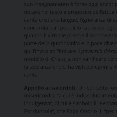
suo insegnamento è forse oggi ancor più
notare nel testo a proposito dell’attual
carità cristiana langue, l’ignoranza dil
concordia tra i popoli lo fa più per ego
quando il virtuale prende il sopravvento
parte della quotidianità e la pace diven
qui l’invito ad “imitare il
poverello d’Assi
modello di Cristo, a non vanificare i p
la speranza che ci ha visti pellegrini si 
carità”.
Appello ai sacerdoti.
Un concetto fond
misericordia, “a cui è indissolubilment
indulgenza”, di cui è simbolo il “Perdon
Porziuncola”, che Papa Onorio III “per 