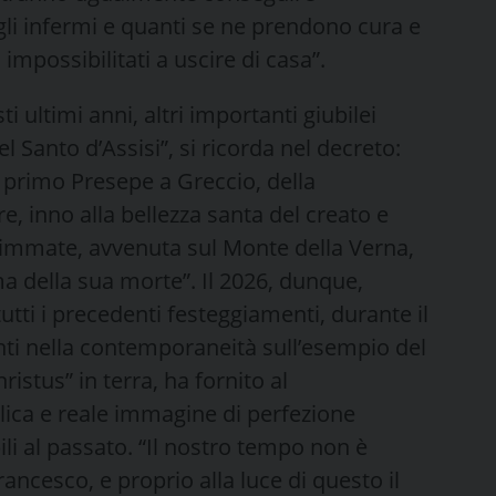
 gli infermi e quanti se ne prendono cura e
impossibilitati a uscire di casa”.
ti ultimi anni, altri importanti giubilei
l Santo d’Assisi”, si ricorda nel decreto:
l primo Presepe a Greccio, della
, inno alla bellezza santa del creato e
timmate, avvenuta sul Monte della Verna,
a della sua morte”. Il 2026, dunque,
utti i precedenti festeggiamenti, durante il
anti nella contemporaneità sull’esempio del
ristus” in terra, ha fornito al
elica e reale immagine di perfezione
ili al passato. “Il nostro tempo non è
rancesco, e proprio alla luce di questo il