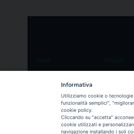
Home
Il Popolo
Speciali
Il settimanale
Pordenone
Chi siamo
Informativa
Portogruaro
La redazione
Utilizziamo cookie o tecnologie s
funzionalità semplici", "miglior
Friuli Occidentale
Pubblicità
cookie policy.
Veneto Orientale
Cliccando su "accetta" acconsent
Diocesi
cookie utilizzati e personalizza
navigazione installando i soli co