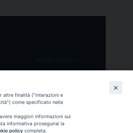
Agenda del vescovo
 Vangelo
Agenda del vescovo
 Papa
cietà
altre finalità ("interazioni e
cità") come specificato nella
lla Preghiera
 avere maggiori informazioni sui
sta informativa proseguirai la
kie policy
completa.