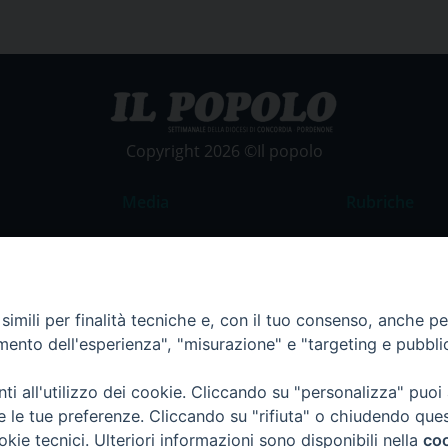
Copyright 2026 ©Il popolo
Media
Rubriche
Foto
Commento al
Video
La Parola del
Costume e So
imili per finalità tecniche e, con il tuo consenso, anche per 
amento dell'esperienza", "misurazione" e "targeting e pubbli
Apostolato de
Parrocchie
i all'utilizzo dei cookie. Cliccando su "personalizza" puoi
Regione FVG
re le tue preferenze. Cliccando su "rifiuta" o chiudendo que
okie tecnici. Ulteriori informazioni sono disponibili nella
coo