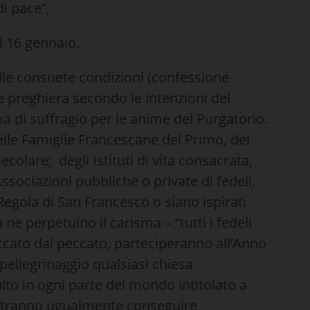
di pace”,
l 16 gennaio.
lle consuete condizioni (confessione
 preghiera secondo le intenzioni del
a di suffragio per le anime del Purgatorio.
elle Famiglie Francescane del Primo, del
colare; degli Istituti di vita consacrata,
Associazioni pubbliche o private di fedeli,
Regola di San Francesco o siano ispirati
 ne perpetuino il carisma – “tutti i fedeli
ccato dal peccato, parteciperanno all’Anno
pellegrinaggio qualsiasi chiesa
lto in ogni parte del mondo intitolato a
Potranno ugualmente conseguire