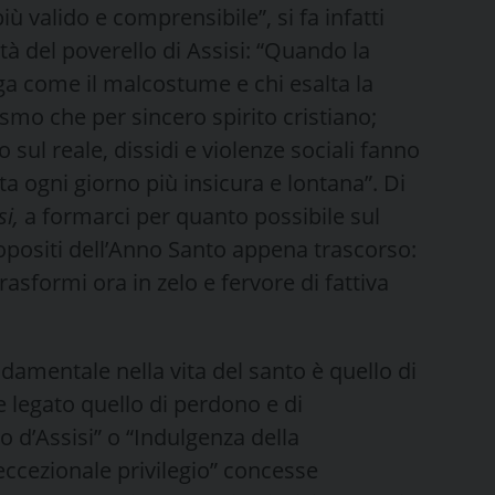
 valido e comprensibile”, si fa infatti
ità del poverello di Assisi: “Quando la
aga come il malcostume e chi esalta la
ismo che per sincero spirito cristiano;
 sul reale, dissidi e violenze sociali fanno
ta ogni giorno più insicura e lontana”. Di
si,
a formarci per quanto possibile sul
ropositi dell’Anno Santo appena trascorso:
trasformi ora in zelo e fervore di fattiva
amentale nella vita del santo è quello di
e legato quello di perdono e di
o d’Assisi” o “Indulgenza della
eccezionale privilegio” concesse