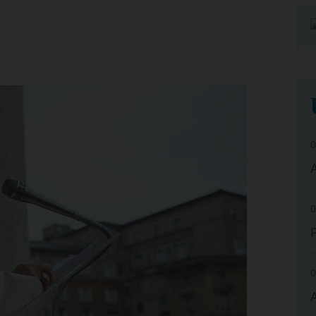
0
A
0
0