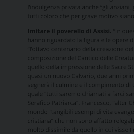
l’indulgenza privata anche “gli anziani,
tutti coloro che per grave motivo siano 
Imitare il poverello di Assisi.
“In ques
hanno riguardato la figura e le opere de
“l’ottavo centenario della creazione de
composizione del Cantico delle Creature
quello della impressione delle Sacre S
quasi un nuovo Calvario, due anni prim
segnerà il culmine e il compimento di t
quale “tutti saremo chiamati a farci s
Serafico Patriarca”. Francesco, “alter Ch
mondo
“
tangibili esempi di vita evang
cristiana” che non sono affatto relegab
molto dissimile da quello in cui visse F