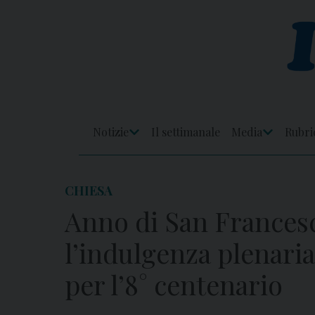
Skip
to
content
Notizie
Il settimanale
Media
Rubri
Apri
Apri
Menu
Menu
CHIESA
Anno di San Frances
l’indulgenza plenaria
per l’8° centenario