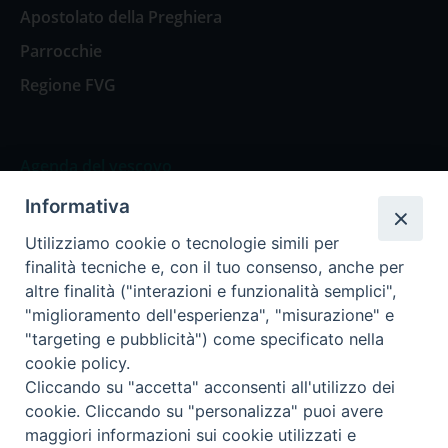
Apostolato della Preghiera
Parrocchie
Regione FVG
Agenda del vescovo
Informativa
Agenda del vescovo
Utilizziamo cookie o tecnologie simili per
finalità tecniche e, con il tuo consenso, anche per
altre finalità ("interazioni e funzionalità semplici",
"miglioramento dell'esperienza", "misurazione" e
Privacy Policy
Trasparenza
"targeting e pubblicità") come specificato nella
cookie policy.
Termini e Condizioni
Cliccando su "accetta" acconsenti all'utilizzo dei
cookie. Cliccando su "personalizza" puoi avere
maggiori informazioni sui cookie utilizzati e