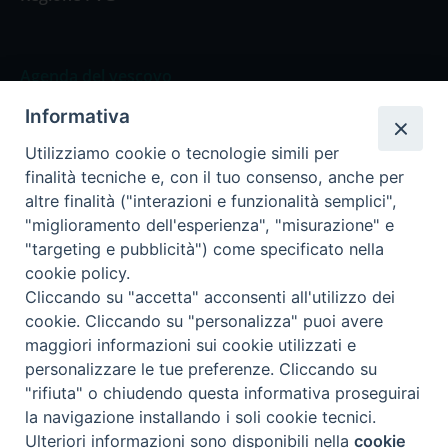
Agenda del vescovo
Informativa
Agenda del vescovo
Utilizziamo cookie o tecnologie simili per
finalità tecniche e, con il tuo consenso, anche per
altre finalità ("interazioni e funzionalità semplici",
"miglioramento dell'esperienza", "misurazione" e
Privacy Policy
Trasparenza
"targeting e pubblicità") come specificato nella
cookie policy.
Termini e Condizioni
Cliccando su "accetta" acconsenti all'utilizzo dei
cookie. Cliccando su "personalizza" puoi avere
maggiori informazioni sui cookie utilizzati e
Informativa per il trattamento dei dati personali
personalizzare le tue preferenze. Cliccando su
"rifiuta" o chiudendo questa informativa proseguirai
la navigazione installando i soli cookie tecnici.
Cookie Policy
Preferenze Cookie
Ulteriori informazioni sono disponibili nella
cookie