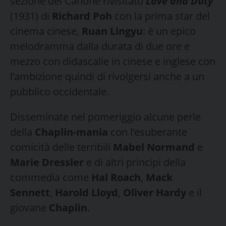
sezione del Canone rivisitato
Love and Duty
(1931) di
Richard Poh
con la prima star del
cinema cinese,
Ruan Lingyu
: è un epico
melodramma dalla durata di due ore e
mezzo con didascalie in cinese e inglese con
l’ambizione quindi di rivolgersi anche a un
pubblico occidentale.
Disseminate nel pomeriggio alcune perle
della
Chaplin-mania
con l’esuberante
comicità delle terribili
Mabel Normand
e
Marie Dressler
e di altri principi della
commedia come
Hal Roach
,
Mack
Sennett
,
Harold Lloyd
,
Oliver Hardy
e il
giovane
Chaplin
.