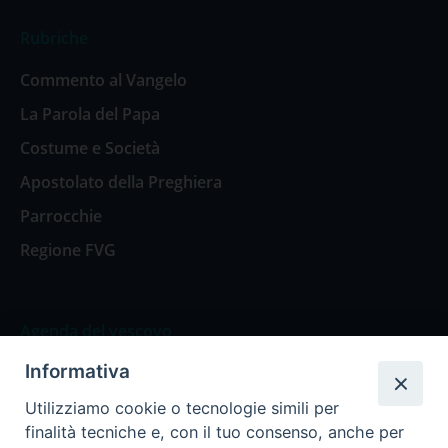
Rubriche
Commento al Vangelo
La Parola del Papa
Costume e Società
Apostolato della Preghiera
Parrocchie
Regione FVG
Agenda del vescovo
Informativa
Agenda del vescovo
Utilizziamo cookie o tecnologie simili per
finalità tecniche e, con il tuo consenso, anche per