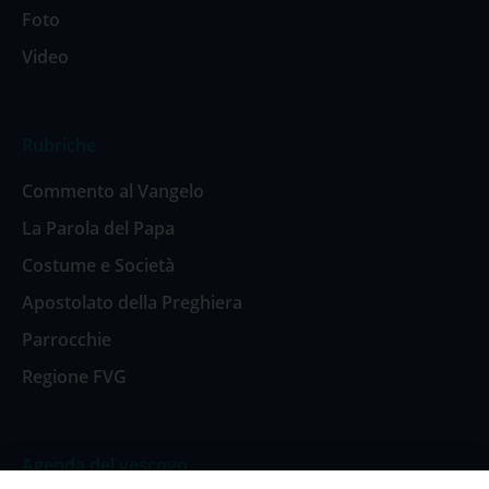
Foto
Video
Rubriche
Commento al Vangelo
La Parola del Papa
Costume e Società
Apostolato della Preghiera
Parrocchie
Regione FVG
Agenda del vescovo