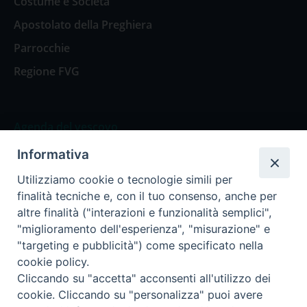
Costume e Società
Apostolato della Preghiera
Parrocchie
Regione FVG
Agenda del vescovo
Informativa
Agenda del vescovo
Utilizziamo cookie o tecnologie simili per
finalità tecniche e, con il tuo consenso, anche per
altre finalità ("interazioni e funzionalità semplici",
"miglioramento dell'esperienza", "misurazione" e
Privacy Policy
Trasparenza
"targeting e pubblicità") come specificato nella
cookie policy.
Termini e Condizioni
Cliccando su "accetta" acconsenti all'utilizzo dei
cookie. Cliccando su "personalizza" puoi avere