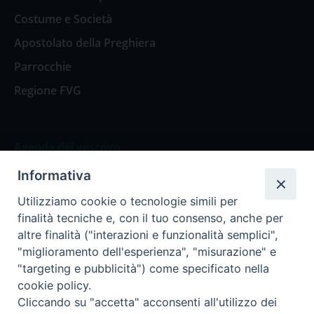
Costume e Società
Apostolato della Preghiera
Parrocchie
Regione FVG
Agenda del vescovo
Informativa
Agenda del vescovo
Utilizziamo cookie o tecnologie simili per
finalità tecniche e, con il tuo consenso, anche per
altre finalità ("interazioni e funzionalità semplici",
"miglioramento dell'esperienza", "misurazione" e
Privacy Policy
Trasparenza
"targeting e pubblicità") come specificato nella
cookie policy.
Termini e Condizioni
Cliccando su "accetta" acconsenti all'utilizzo dei