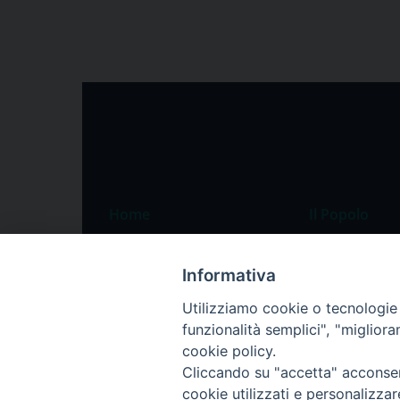
Home
Il Popolo
Speciali
Il settimanale
Informativa
Pordenone
Chi siamo
Utilizziamo cookie o tecnologie s
Portogruaro
La redazione
funzionalità semplici", "miglior
Friuli Occidentale
Pubblicità
cookie policy.
Veneto Orientale
Cliccando su "accetta" acconsent
cookie utilizzati e personalizza