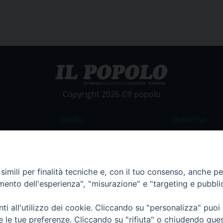
Copyright 2026 ©Il popolo
Media
Rubriche
Foto
Commento al
Video
La Parola del
imili per finalità tecniche e, con il tuo consenso, anche per 
Costume e So
amento dell'esperienza", "misurazione" e "targeting e pubbli
Apostolato de
Parrocchie
i all'utilizzo dei cookie. Cliccando su "personalizza" puoi
re le tue preferenze. Cliccando su "rifiuta" o chiudendo que