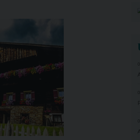
0
A
0
0