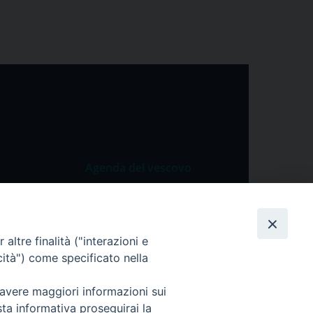
Agenda del vescovo
 Vangelo
Agenda del vescovo
 Papa
altre finalità ("interazioni e
cietà
cità") come specificato nella
lla Preghiera
 avere maggiori informazioni sui
sta informativa proseguirai la