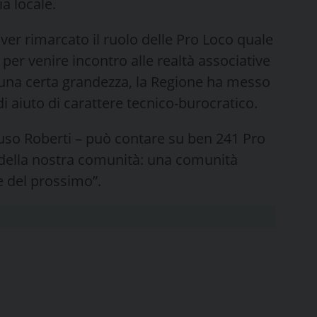
a locale.
er rimarcato il ruolo delle Pro Loco quale
 per venire incontro alle realtà associative
 una certa grandezza, la Regione ha messo
i aiuto di carattere tecnico-burocratico.
cluso Roberti – può contare su ben 241 Pro
 della nostra comunità: una comunità
e del prossimo”.