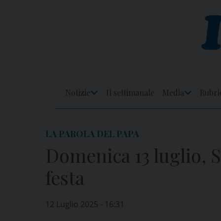
Skip
to
content
Notizie
Il settimanale
Media
Rubri
Apri
Apri
Menu
Menu
LA PAROLA DEL PAPA
Domenica 13 luglio, 
festa
12 Luglio 2025 - 16:31