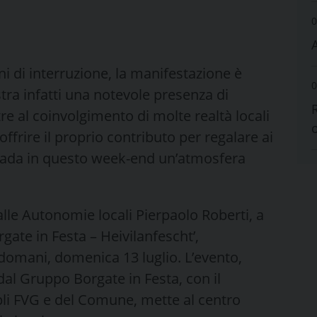
0
ni di interruzione, la manifestazione è
0
stra infatti una notevole presenza di
e al coinvolgimento di molte realtà locali
offrire il proprio contributo per regalare ai
ppada in questo week-end un’atmosfera
alle Autonomie locali Pierpaolo Roberti, a
rgate in Festa – Heivilanfescht’,
omani, domenica 13 luglio. L’evento,
dal Gruppo Borgate in Festa, con il
i FVG e del Comune, mette al centro