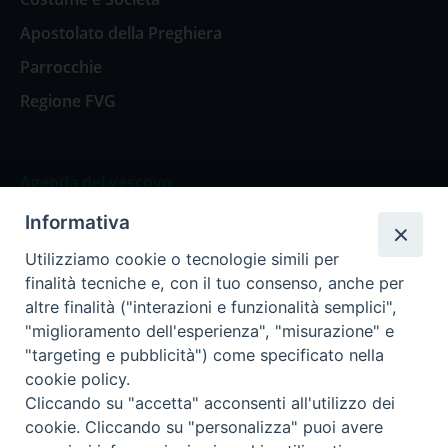
Apostolato della Preghiera
Parrocchie
Regione FVG
Agenda del vescovo
Informativa
Agenda del vescovo
Utilizziamo cookie o tecnologie simili per
finalità tecniche e, con il tuo consenso, anche per
altre finalità ("interazioni e funzionalità semplici",
"miglioramento dell'esperienza", "misurazione" e
Privacy Policy
Trasparenza
"targeting e pubblicità") come specificato nella
cookie policy.
Termini e Condizioni
Cliccando su "accetta" acconsenti all'utilizzo dei
cookie. Cliccando su "personalizza" puoi avere