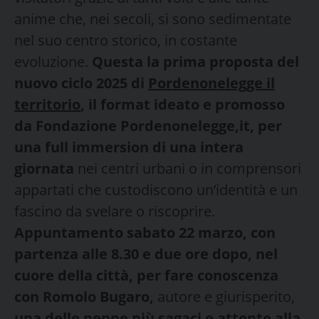
anime che, nei secoli, si sono sedimentate
nel suo centro storico, in costante
evoluzione.
Questa la prima proposta del
nuovo ciclo 2025 di
Pordenonelegge il
territorio
, il format ideato e promosso
da Fondazione Pordenonelegge,it, per
una full immersion di una intera
giornata
nei centri urbani o in comprensori
appartati che custodiscono un’identità e un
fascino da svelare o riscoprire.
Appuntamento sabato 22 marzo, con
partenza alle 8.30 e due ore dopo, nel
cuore della città, per fare conoscenza
con Romolo Bugaro,
autore e giurisperito,
una delle penne più sagaci e attente alla