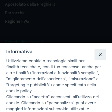
Apostolato della Preghiera
Parrocchie
Regione FVG
Agenda del vescovo
Informativa
Agenda del vescovo
Utilizziamo cookie o tecnologie simili per
finalità tecniche e, con il tuo consenso, anche per
altre finalità ("interazioni e funzionalità semplici",
"miglioramento dell'esperienza", "misurazione" e
Privacy Policy
Trasparenza
"targeting e pubblicità") come specificato nella
cookie policy.
Termini e Condizioni
Cliccando su "accetta" acconsenti all'utilizzo dei
cookie. Cliccando su "personalizza" puoi avere
maggiori informazioni sui cookie utilizzati e