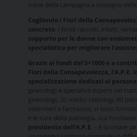
icone della campagna a sostegno delle 
Cogliendo i Fiori della Consapevolez
concreto
. I fondi raccolti, infatti, ver
supporto per le donne con endometr
specialistica per migliorare l’assis
Grazie ai fondi del 5×1000 e a contri
Fiori della Consapevolezza, l’A.P.E. i
specializzazione dedicati al persona
ginecologi e specialisti esperti nel tra
ginecologi, 20 medici radiologi, 80 psi
infermieri e farmacisti, si sono forma
e le cure della patologia. «La formazio
presidente dell’A.P.E
. – è la chiave p
un sistema sanitario nazionale in diffic