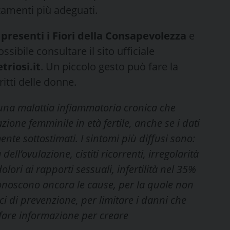
tamenti più adeguati.
 presenti i Fiori della Consapevolezza
e
sibile consultare il sito ufficiale
iosi.it
. Un piccolo gesto può fare la
ritti delle donne.
una malattia infiammatoria cronica che
azione femminile in età fertile, anche se i dati
te sottostimati. I sintomi più diffusi sono:
ell’ovulazione, cistiti ricorrenti, irregolarità
olori ai rapporti sessuali, infertilità nel 35%
 conoscono ancora le cause, per la quale non
ci di prevenzione, per limitare i danni che
fare informazione per creare