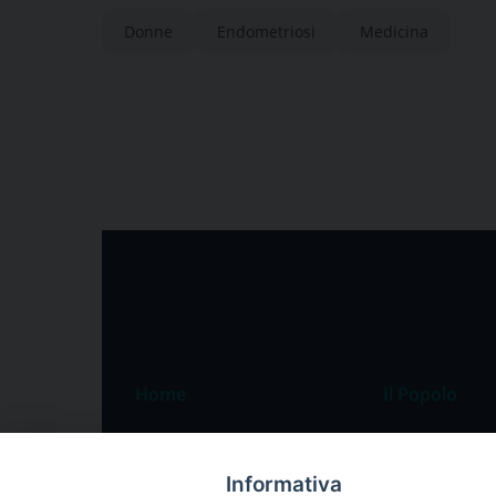
Donne
Endometriosi
Medicina
Home
Il Popolo
Speciali
Il settimanale
Pordenone
Chi siamo
Informativa