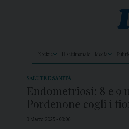
Skip
to
content
Notizie
Il settimanale
Media
Rubri
Apri
Apri
Menu
Menu
SALUTE E SANITÀ
Endometriosi: 8 e 9 
Pordenone cogli i fio
8 Marzo 2025 - 08:08