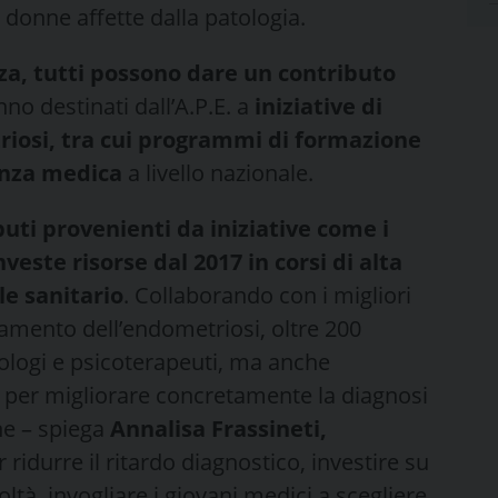
donne affette dalla patologia.
za, tutti possono dare un contributo
ranno destinati dall’A.P.E. a
iniziative di
iosi, tra cui programmi di formazione
tenza medica
a livello nazionale.
buti provenienti da iniziative come i
nveste risorse dal 2017 in corsi di alta
le sanitario
. Collaborando con i migliori
ttamento dell’endometriosi, oltre 200
cologi e psicoterapeuti, ma anche
ti per migliorare concretamente la diagnosi
ne – spiega
Annalisa Frassineti,
er ridurre il ritardo diagnostico, investire su
oltà, invogliare i giovani medici a scegliere