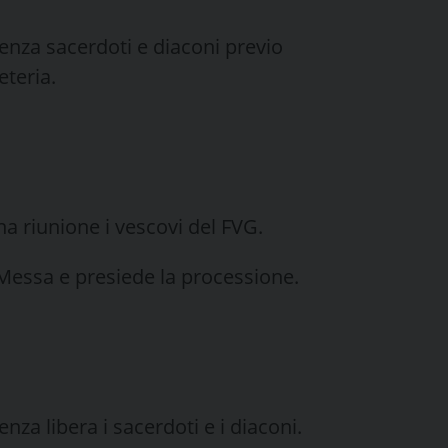
ienza sacerdoti e diaconi previo
teria.
a riunione i vescovi del FVG.
 Messa e presiede la processione.
nza libera i sacerdoti e i diaconi.