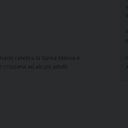
S
0
inario celebra la Santa Messa e
0
 cristiana ad alcuni adulti.