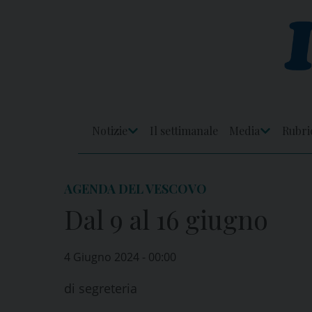
Skip
to
content
Notizie
Il settimanale
Media
Rubri
Apri
Apri
Menu
Menu
AGENDA DEL VESCOVO
Dal 9 al 16 giugno
4 Giugno 2024 - 00:00
di
segreteria