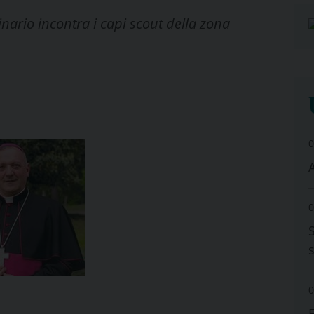
nario incontra i capi scout della zona
0
A
0
0