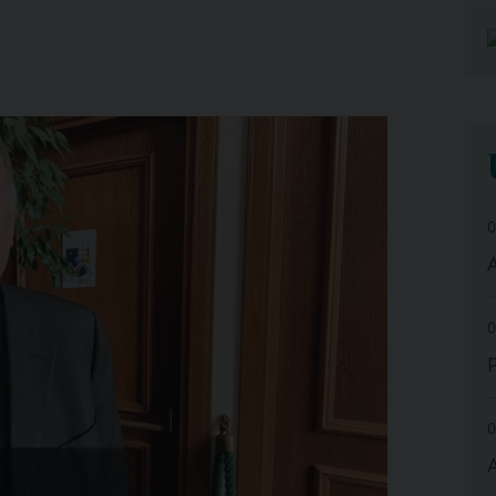
0
A
0
0