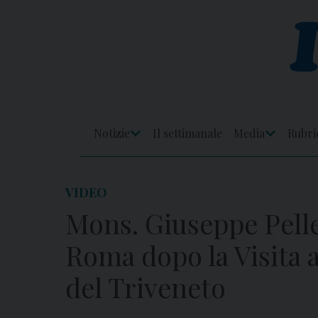
Skip
to
content
Notizie
Il settimanale
Media
Rubri
Apri
Apri
Menu
Menu
VIDEO
Mons. Giuseppe Pelle
Roma dopo la Visita a
del Triveneto