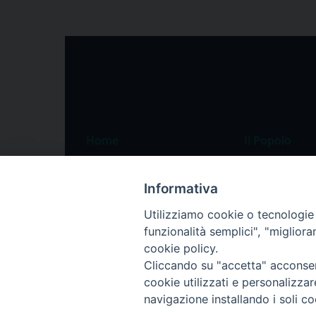
Home
Il Popolo
Speciali
Il settimanale
Informativa
Pordenone
Chi siamo
Utilizziamo cookie o tecnologie s
Portogruaro
La redazione
funzionalità semplici", "miglior
Friuli Occidentale
Pubblicità
cookie policy.
Veneto Orientale
Cliccando su "accetta" acconsent
cookie utilizzati e personalizza
Diocesi
navigazione installando i soli co