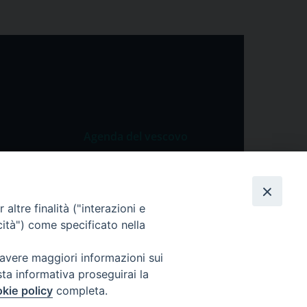
Agenda del vescovo
 Vangelo
Agenda del vescovo
 Papa
altre finalità ("interazioni e
cietà
cità") come specificato nella
lla Preghiera
 avere maggiori informazioni sui
sta informativa proseguirai la
kie policy
completa.