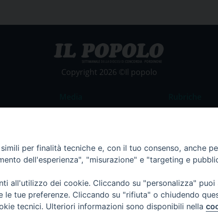
Copyright 2026 ©Il popolo
Media
Rubriche
Foto
Commento al
Video
La Parola del
imili per finalità tecniche e, con il tuo consenso, anche per 
Costume e So
amento dell'esperienza", "misurazione" e "targeting e pubbli
Apostolato de
Parrocchie
i all'utilizzo dei cookie. Cliccando su "personalizza" puoi
re le tue preferenze. Cliccando su "rifiuta" o chiudendo que
Regione FVG
okie tecnici. Ulteriori informazioni sono disponibili nella
coo