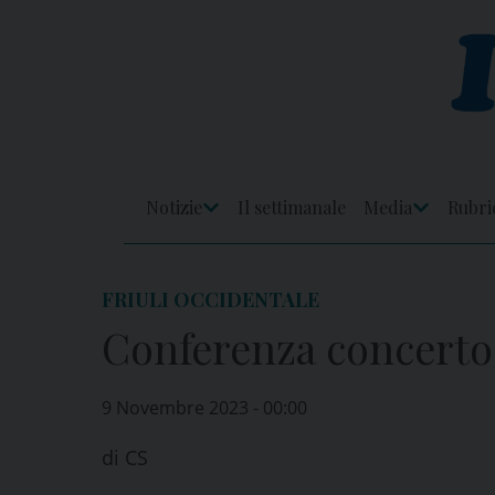
Skip
to
content
Notizie
Il settimanale
Media
Rubri
Apri
Apri
Menu
Menu
FRIULI OCCIDENTALE
Conferenza concerto 
9 Novembre 2023 - 00:00
di
CS