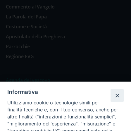
Commento al Vangelo
La Parola del Papa
Costume e Società
Apostolato della Preghiera
Parrocchie
Regione FVG
Agenda del vescovo
Informativa
Agenda del vescovo
Utilizziamo cookie o tecnologie simili per
finalità tecniche e, con il tuo consenso, anche per
altre finalità ("interazioni e funzionalità semplici",
"miglioramento dell'esperienza", "misurazione" e
Privacy Policy
Trasparenza
"targeting e pubblicità") come specificato nella