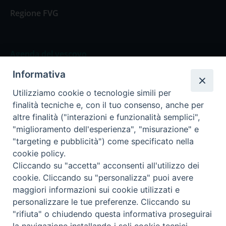
Regione FVG
Agenda del vescovo
Informativa
Agenda del vescovo
Utilizziamo cookie o tecnologie simili per
finalità tecniche e, con il tuo consenso, anche per
altre finalità ("interazioni e funzionalità semplici",
"miglioramento dell'esperienza", "misurazione" e
Privacy Policy
Trasparenza
"targeting e pubblicità") come specificato nella
cookie policy.
Termini e Condizioni
Cliccando su "accetta" acconsenti all'utilizzo dei
cookie. Cliccando su "personalizza" puoi avere
maggiori informazioni sui cookie utilizzati e
Informativa per il trattamento dei dati personali
personalizzare le tue preferenze. Cliccando su
"rifiuta" o chiudendo questa informativa proseguirai