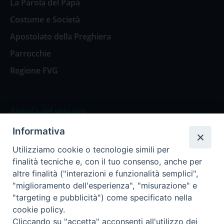
La Parola del Papa
Costume e Società
Apostolato della Preghiera
Parrocchie
Regione FVG
Agenda del vescovo
Informativa
Agenda del vescovo
Utilizziamo cookie o tecnologie simili per
finalità tecniche e, con il tuo consenso, anche per
altre finalità ("interazioni e funzionalità semplici",
"miglioramento dell'esperienza", "misurazione" e
Privacy Policy
Trasparenza
"targeting e pubblicità") come specificato nella
cookie policy.
Termini e Condizioni
Cliccando su "accetta" acconsenti all'utilizzo dei