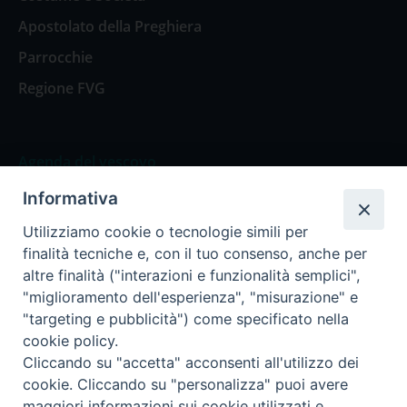
Apostolato della Preghiera
Parrocchie
Regione FVG
Agenda del vescovo
Informativa
Agenda del vescovo
Utilizziamo cookie o tecnologie simili per
finalità tecniche e, con il tuo consenso, anche per
altre finalità ("interazioni e funzionalità semplici",
"miglioramento dell'esperienza", "misurazione" e
Privacy Policy
Trasparenza
"targeting e pubblicità") come specificato nella
cookie policy.
Termini e Condizioni
Cliccando su "accetta" acconsenti all'utilizzo dei
cookie. Cliccando su "personalizza" puoi avere
maggiori informazioni sui cookie utilizzati e