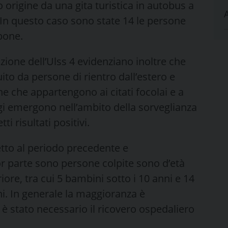
 origine da una gita turistica in autobus a
 In questo caso sono state 14 le persone
mpone.
nzione dell’Ulss 4 evidenziano inoltre che
tuito da persone di rientro dall’estero e
e che appartengono ai citati focolai e a
tagi emergono nell’ambito della sorveglianza
ti risultati positivi.
petto al periodo precedente e
r parte sono persone colpite sono d’età
iore, tra cui 5 bambini sotto i 10 anni e 14
ni. In generale la maggioranza è
è stato necessario il ricovero ospedaliero