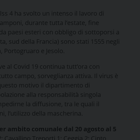
Ulss 4 ha svolto un intenso il lavoro di
amponi, durante tutta l’estate, fine
ti da paesi esteri con obbligo di sottoporsi a
, sud della Francia) sono stati 1555 negli
, Portogruaro e Jesolo.
ive al Covid 19 continua tutt’ora con
utto campo, sorveglianza attiva. Il virus è
questo motivo il dipartimento di
olazione alla responsabilità singola
pedirne la diffusione, tra le quali il
i, l’utilizzo della mascherina.
 per ambito comunale dal 20 agosto al 5
; Cavallino Treporti 1; Ceggia 2; Cinto