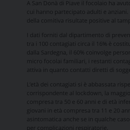
A San Donà di Piave il focolaio ha avuto
cui hanno partecipato adulti e anziani.
della comitiva risultate positive al ta
I dati forniti dal dipartimento di preve
tra i 100 contagiati circa il 16% è costi
dalla Sardegna, il 60% coinvolge person
micro focolai familiari, i restanti con
attiva in quanto contatti diretti di sogget
L’età dei contagiati si è abbassata ris
corrispondente al lockdown, la maggio
compresa tra 50 e 60 anni e di età infer
giovani in età compresa tra 11 e 20 an
asintomatica anche se in qualche caso 
per complicazioni respiratorie.