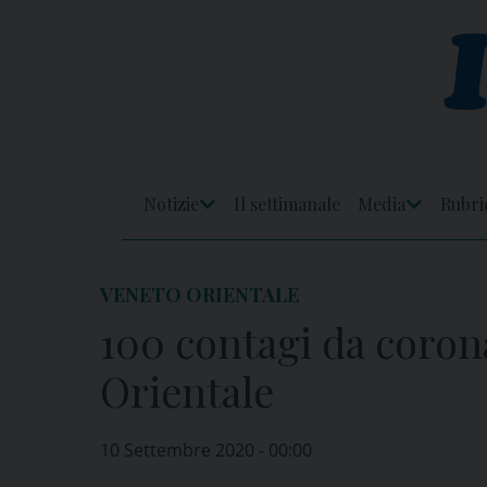
Skip
to
content
Notizie
Il settimanale
Media
Rubri
Apri
Apri
Menu
Menu
VENETO ORIENTALE
100 contagi da coron
Orientale
10 Settembre 2020 - 00:00