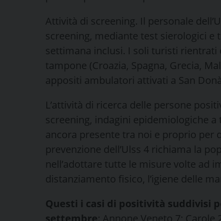
Attività di screening. Il personale dell’
screening, mediante test sierologici e t
settimana inclusi. I soli turisti rientra
tampone (Croazia, Spagna, Grecia, Malta
appositi ambulatori attivati a San Donà
L’attività di ricerca delle persone posit
screening, indagini epidemiologiche a t
ancora presente tra noi e proprio per 
prevenzione dell’Ulss 4 richiama la pop
nell’adottare tutte le misure volte ad im
distanziamento fisico, l’igiene delle man
Questi i casi di positività suddivisi
settembre
: Annone Veneto 7; Carole 2