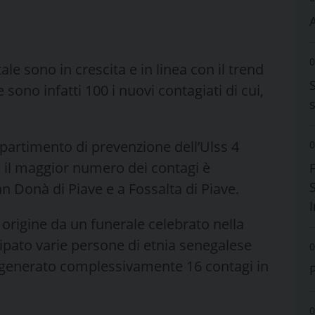
A
0
le sono in crescita e in linea con il trend
sono infatti 100 i nuovi contagiati di cui,
ipartimento di prevenzione dell’Ulss 4
0
ui il maggior numero dei contagi è
S
an Donà di Piave e a Fossalta di Piave.
o origine da un funerale celebrato nella
cipato varie persone di etnia senegalese
0
o generato complessivamente 16 contagi in
0