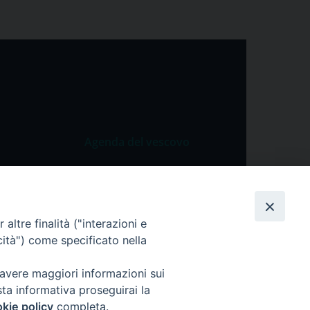
Agenda del vescovo
 Vangelo
Agenda del vescovo
 Papa
cietà
altre finalità ("interazioni e
cità") come specificato nella
lla Preghiera
 avere maggiori informazioni sui
sta informativa proseguirai la
kie policy
completa.