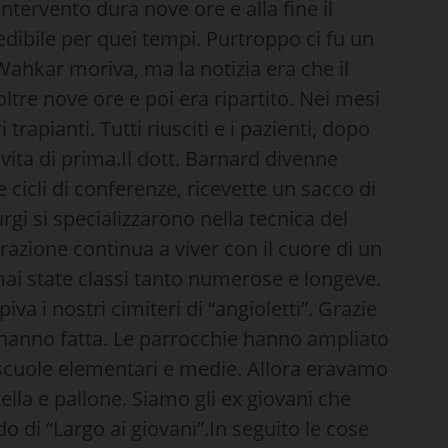
intervento dura nove ore e alla fine il
edibile per quei tempi. Purtroppo ci fu un
ahkar moriva, ma la notizia era che il
ltre nove ore e poi era ripartito. Nei mesi
 trapianti. Tutti riusciti e i pazienti, dopo
vita di prima.Il dott. Barnard divenne
 cicli di conferenze, ricevette un sacco di
rgi si specializzarono nella tecnica del
azione continua a viver con il cuore di un
i state classi tanto numerose e longeve.
iva i nostri cimiteri di “angioletti”. Grazie
 l’hanno fatta. Le parrocchie hanno ampliato
 scuole elementari e medie. Allora eravamo
ella e pallone. Siamo gli ex giovani che
 di “Largo ai giovani”.In seguito le cose