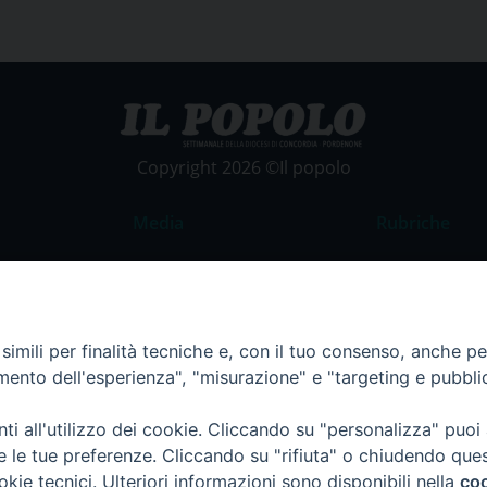
Copyright 2026 ©Il popolo
Media
Rubriche
Foto
Commento al
Video
La Parola del
Costume e So
imili per finalità tecniche e, con il tuo consenso, anche per 
amento dell'esperienza", "misurazione" e "targeting e pubbli
Apostolato de
Parrocchie
i all'utilizzo dei cookie. Cliccando su "personalizza" puoi
Regione FVG
re le tue preferenze. Cliccando su "rifiuta" o chiudendo que
okie tecnici. Ulteriori informazioni sono disponibili nella
coo