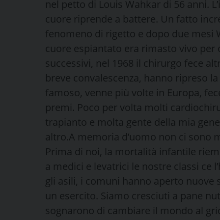
nel petto di Louis Wahkar di 56 anni. L’
cuore riprende a battere. Un fatto incr
fenomeno di rigetto e dopo due mesi W
cuore espiantato era rimasto vivo per o
successivi, nel 1968 il chirurgo fece altri
breve convalescenza, hanno ripreso la 
famoso, venne più volte in Europa, fece
premi. Poco per volta molti cardiochiru
trapianto e molta gente della mia gener
altro.A memoria d’uomo non ci sono ma
Prima di noi, la mortalità infantile riemp
a medici e levatrici le nostre classi ce
gli asili, i comuni hanno aperto nuove
un esercito. Siamo cresciuti a pane nut
sognarono di cambiare il mondo al grido