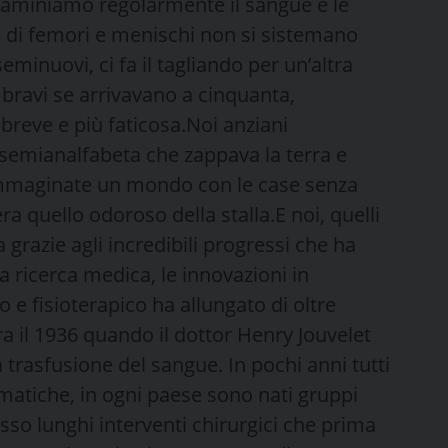
saminiamo regolarmente il sangue e le
e di femori e menischi non si sistemano
eminuovi, ci fa il tagliando per un’altra
, bravi se arrivavano a cinquanta,
breve e più faticosa.Noi anziani
semianalfabeta che zappava la terra e
 immaginate un mondo con le case senza
era quello odoroso della stalla.E noi, quelli
 grazie agli incredibili progressi che ha
a ricerca medica, le innovazioni in
e fisioterapico ha allungato di oltre
ra il 1936 quando il dottor Henry Jouvelet
a trasfusione del sangue. In pochi anni tutti
ematiche, in ogni paese sono nati gruppi
so lunghi interventi chirurgici che prima