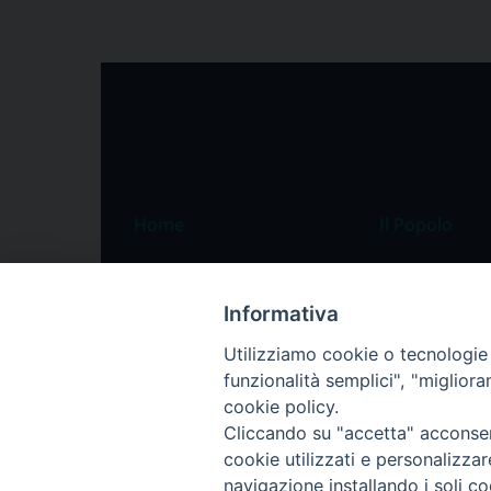
Home
Il Popolo
Speciali
Il settimanale
Pordenone
Chi siamo
Informativa
Portogruaro
La redazione
Utilizziamo cookie o tecnologie s
funzionalità semplici", "miglior
Friuli Occidentale
Pubblicità
cookie policy.
Veneto Orientale
Cliccando su "accetta" acconsent
Diocesi
cookie utilizzati e personalizza
navigazione installando i soli co