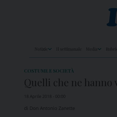
Skip
to
content
Notizie
Il settimanale
Media
Rubri
Apri
Apri
Menu
Menu
COSTUME E SOCIETÀ
Quelli che ne hanno v
18 Aprile 2018 - 00:00
di
Don Antonio Zanette