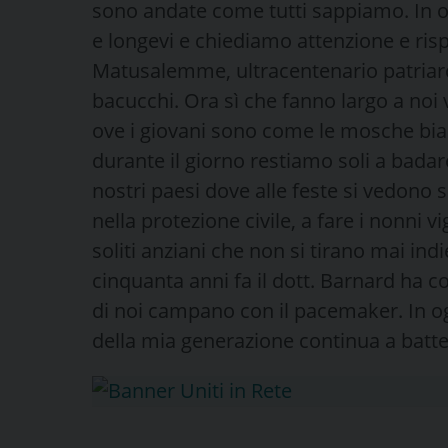
sono andate come tutti sappiamo. In o
e longevi e chiediamo attenzione e rispe
Matusalemme, ultracentenario patriarca
bacucchi. Ora sì che fanno largo a noi 
ove i giovani sono come le mosche bian
durante il giorno restiamo soli a badare 
nostri paesi dove alle feste si vedono s
nella protezione civile, a fare i nonni v
soliti anziani che non si tirano mai ind
cinquanta anni fa il dott. Barnard ha co
di noi campano con il pacemaker. In ogn
della mia generazione continua a batter