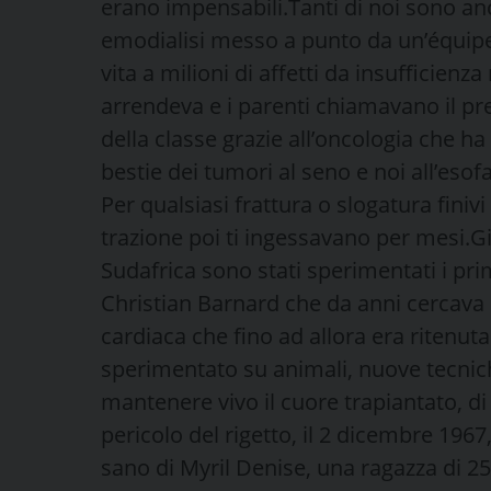
erano impensabili.Tanti di noi sono anc
emodialisi messo a punto da un’équipe 
vita a milioni di affetti da insufficienza
arrendeva e i parenti chiamavano il pr
della classe grazie all’oncologia che h
bestie dei tumori al seno e noi all’esofa
Per qualsiasi frattura o slogatura fini
trazione poi ti ingessavano per mesi.G
Sudafrica sono stati sperimentati i pri
Christian Barnard che da anni cercava d
cardiaca che fino ad allora era ritenut
sperimentato su animali, nuove tecniche
mantenere vivo il cuore trapiantato, di i
pericolo del rigetto, il 2 dicembre 1967,
sano di Myril Denise, una ragazza di 25